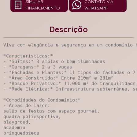
SIMULAR
CONTATO VIA
FINANCIAMENTO
WHATSAPP
Descrição
Viva com elegância e segurança em um condomínio f
*Características:*

- *Suítes:* 3 amplas e bem iluminadas

- *Garagens:* 2 a 3 vagas

- *Fachadas e Plantas:* 11 tipos de fachadas e 7 
- *Área Construída:* Entre 210m² e 281m²

- *Bosque Privativo:* 11.000 m² de tranquilidade 
- *Rede Elétrica:* Infraestrutura subterrânea, se
*Comodidades do Condomínio:*

- Áreas de lazer: 

salão de festas com espaço gourmet,

quadra poliesportiva, 

playgroud, 

academia  

brinquedoteca
