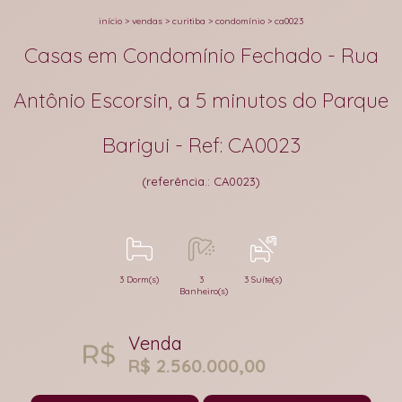
início
>
vendas
>
curitiba
>
condomínio
>
ca0023
Casas em Condomínio Fechado - Rua
Antônio Escorsin, a 5 minutos do Parque
Barigui - Ref: CA0023
(referência.: CA0023)
3 Dorm(s)
3
3 Suíte(s)
Banheiro(s)
Venda
R$ 2.560.000,00