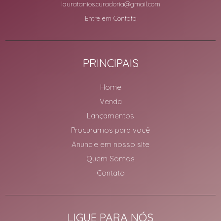
lauratanios.curadoria@gmail.com
Entre em Contato
PRINCIPAIS
Home
Venda
Lançamentos
Procuramos para você
Anuncie em nosso site
Quem Somos
Contato
LIGUE PARA NÓS