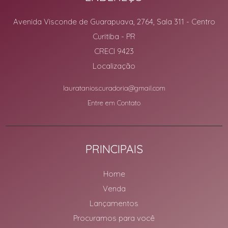
Avenida Visconde de Guarapuava, 2764, Sala 311
- Centro
Curitiba
-
PR
CRECI 9423
Localização
lauratanios.curadoria@gmail.com
Entre em Contato
PRINCIPAIS
Home
Venda
Lançamentos
Procuramos para você