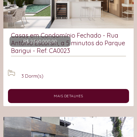
Casas em Condomínio Fechado - Rua
R$ 2.560.000,00
Antônio Escorsin, a 5 minutos do Parque
Barigui - Ref: CA0023
3
Dorm(s)
MAIS DETALHES