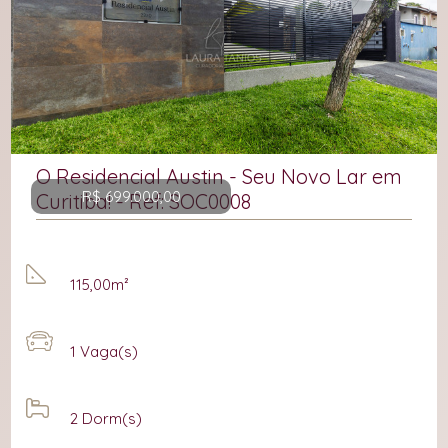
O Residencial Austin - Seu Novo Lar em
R$ 699.000,00
Curitiba! - Ref: SOC0008
115,00m²
1
Vaga(s)
2
Dorm(s)