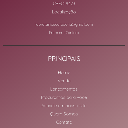
CRECI 9423
Localização
lauratanios.curadoria@gmail.com
Entre em Contato
PRINCIPAIS
Home
Venda
Lançamentos
Procuramos para você
Anuncie em nosso site
Quem Somos
Contato