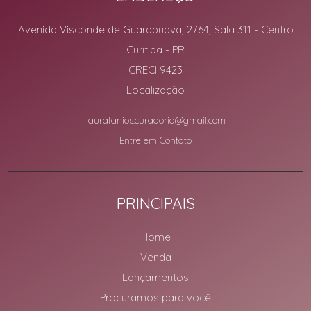
Avenida Visconde de Guarapuava, 2764, Sala 311
- Centro
Curitiba
-
PR
CRECI 9423
Localização
lauratanios.curadoria@gmail.com
Entre em Contato
PRINCIPAIS
Home
Venda
Lançamentos
Procuramos para você