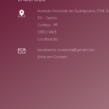
Avenida Visconde de Guarapuava, 2764, S
311
- Centro
Curitiba
-
PR
CRECI 9423
Localização
lauratanios.curadoria@gmail.com
Entre em Contato
Facebook
Instagram