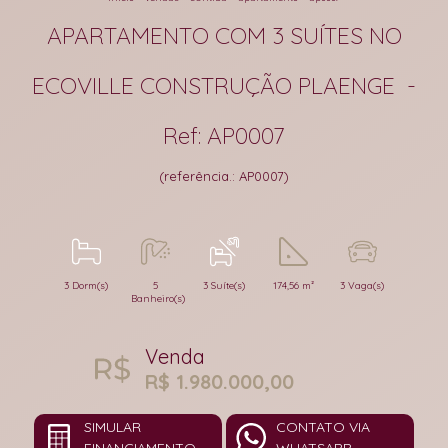
APARTAMENTO COM 3 SUÍTES NO
ECOVILLE CONSTRUÇÃO PLAENGE -
Ref: AP0007
(referência.: AP0007)
3 Dorm(s)
5
3 Suíte(s)
174,56 m²
3 Vaga(s)
Banheiro(s)
Venda
R$ 1.980.000,00
SIMULAR
CONTATO VIA