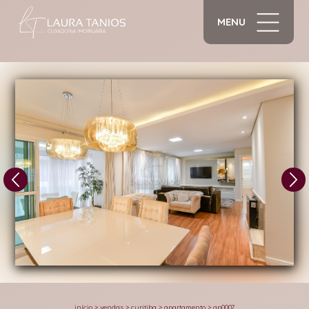
MENU
1/22
início
>
vendas
>
curitiba
>
apartamento
>
ap0007