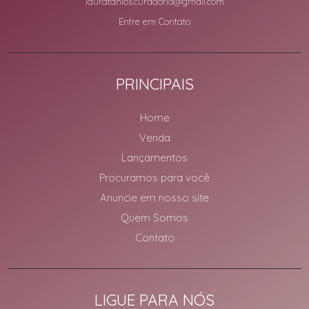
lauratanios.curadoria@gmail.com
Entre em Contato
PRINCIPAIS
Home
Venda
Lançamentos
Procuramos para você
Anuncie em nosso site
Quem Somos
Contato
LIGUE PARA NÓS