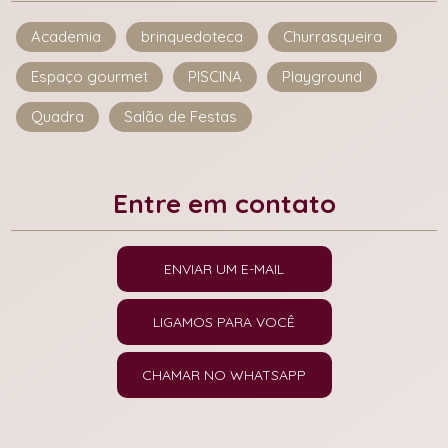
Academia
brinquedoteca
Churrasqueira
Espaço gourmet
PISCINA
Playground
Quadra
Salão de Festas
Entre em contato
ENVIAR UM E-MAIL
LIGAMOS PARA VOCÊ
CHAMAR NO WHATSAPP