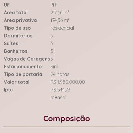
UF
PR
Área total
251,16 m²
Área privativa
174,56 m²
Tipo de uso
residencial
Dormitórios
3
Suítes
3
Banheiros
5
Vagas de Garagens
3
Estacionamento
Sim
Tipo de portaria
24 horas
Valor total
R$ 1.980.000,00
Iptu
R$ 544,73
mensal
Composição