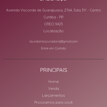
Avenida Visconde de Guarapuava, 2764, Sala 311
- Centro
Curitiba
-
PR
CRECI 9423
Localização
lauratanios.curadoria@gmail.com
Entre em Contato
PRINCIPAIS
Home
Venda
Lançamentos
Procuramos para você