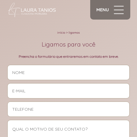
MENU
início
>
ligamos
Ligamos para você
Preencha o formulário que entraremos em contato em breve.