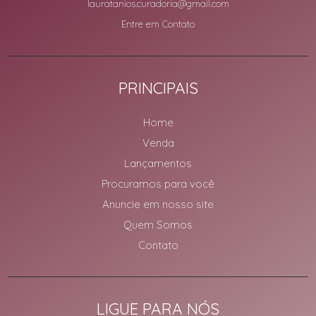
lauratanios.curadoria@gmail.com
Entre em Contato
PRINCIPAIS
Home
Venda
Lançamentos
Procuramos para você
Anuncie em nosso site
Quem Somos
Contato
LIGUE PARA NÓS