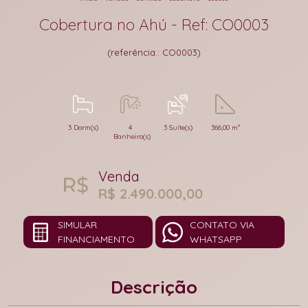
Cobertura no Ahú - Ref: CO0003
(referência.: CO0003)
3 Dorm(s)
4
3 Suíte(s)
366,00 m²
Banheiro(s)
Venda
R$ 2.490.000,00
SIMULAR
CONTATO VIA
FINANCIAMENTO
WHATSAPP
Descrição