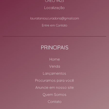
CRECI 9423
Localização
lauratanios.curadoria@gmail.com
Entre em Contato
PRINCIPAIS
Home
Venda
Lançamentos
Procuramos para você
Anuncie em nosso site
Quem Somos
Contato