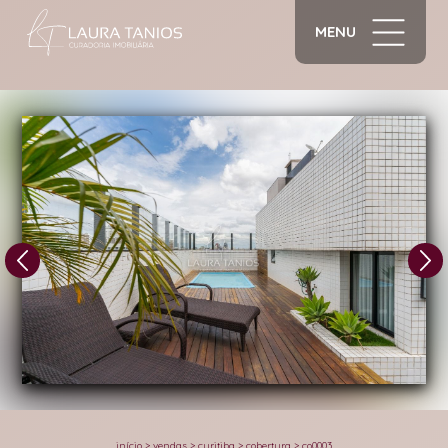
MENU
1/32
início
>
vendas
>
curitiba
>
cobertura
>
co0003