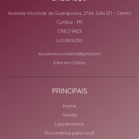
Avenida Visconde de Guarapuava, 2764, Sala 311
- Centro
Curitiba
-
PR
CRECI 9423
Localização
lauratanios.curadoria@gmail.com
Entre em Contato
PRINCIPAIS
Home
Venda
Lançamentos
Procuramos para você