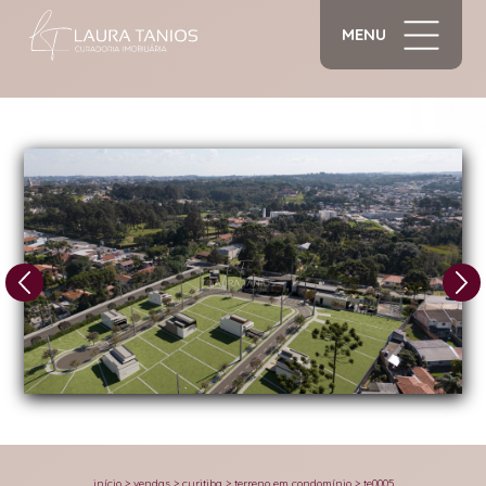
MENU
1/8
início
>
vendas
>
curitiba
>
terreno em condomínio
>
te0005