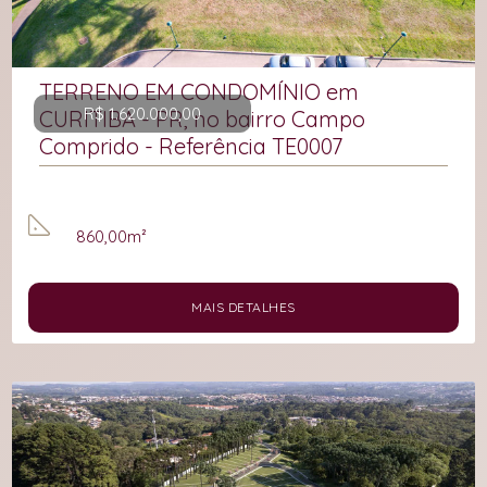
TERRENO EM CONDOMÍNIO em
R$ 1.620.000,00
CURITIBA - PR, no bairro Campo
Comprido - Referência TE0007
860,00m²
MAIS DETALHES