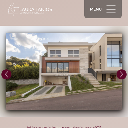
MENU
1/29
início
>
vendas
>
almirante tamandare
>
casa
>
ca0003