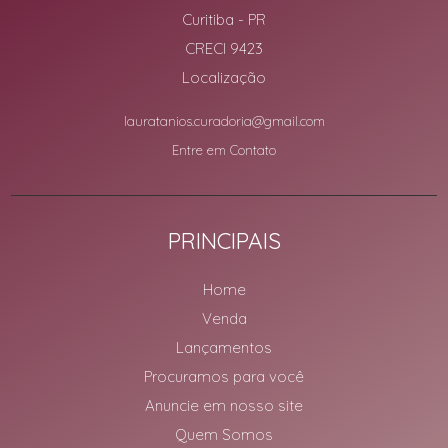
Curitiba
-
PR
CRECI 9423
Localização
lauratanios.curadoria@gmail.com
Entre em Contato
PRINCIPAIS
Home
Venda
Lançamentos
Procuramos para você
Anuncie em nosso site
Quem Somos