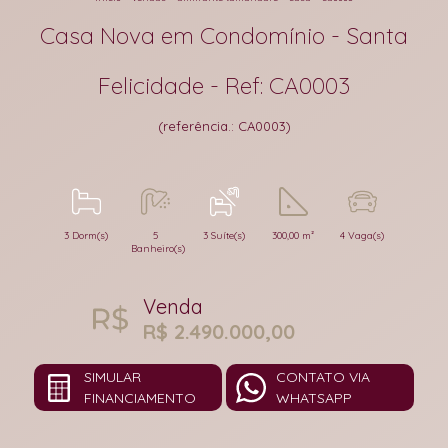
Casa Nova em Condomínio - Santa
Felicidade - Ref: CA0003
(referência.: CA0003)
3 Dorm(s)
5
3 Suíte(s)
300,00 m²
4 Vaga(s)
Banheiro(s)
Venda
R$ 2.490.000,00
SIMULAR
CONTATO VIA
FINANCIAMENTO
WHATSAPP