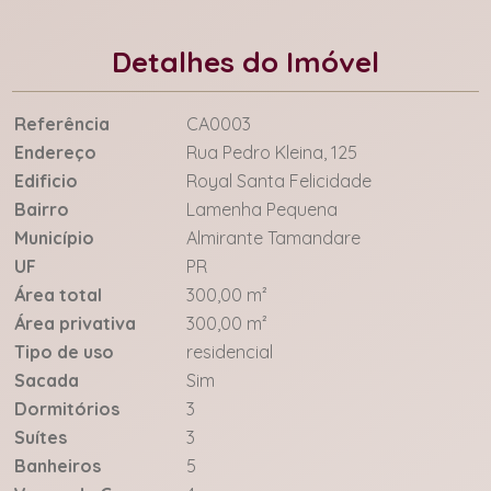
Detalhes do Imóvel
Referência
CA0003
Endereço
Rua Pedro Kleina, 125
Edificio
Royal Santa Felicidade
Bairro
Lamenha Pequena
Município
Almirante Tamandare
UF
PR
Área total
300,00 m²
Área privativa
300,00 m²
Tipo de uso
residencial
Sacada
Sim
Dormitórios
3
Suítes
3
Banheiros
5