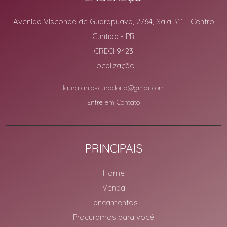
Avenida Visconde de Guarapuava, 2764, Sala 311
- Centro
Curitiba
-
PR
CRECI 9423
Localização
lauratanios.curadoria@gmail.com
Entre em Contato
PRINCIPAIS
Home
Venda
Lançamentos
Procuramos para você