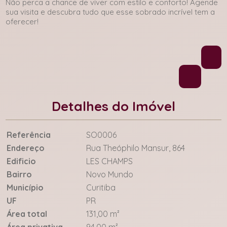
Não perca a chance de viver com estilo e conforto! Agende
sua visita e descubra tudo que esse sobrado incrível tem a
oferecer!
Detalhes do Imóvel
Referência
SO0006
Endereço
Rua Theóphilo Mansur, 864
Edificio
LES CHAMPS
Bairro
Novo Mundo
Município
Curitiba
UF
PR
Área total
131,00 m²