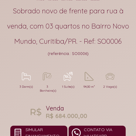
Sobrado novo de frente para rua à
venda, com 03 quartos no Bairro Novo
Mundo, Curitiba/PR. - Ref: SO0006
(referência.: SO0006)
3 Dorm(s)
3
1 Suíte(s)
94,00 m²
2 Vaga(s)
Banheiro(s)
Venda
R$ 684.000,00
SIMULAR
CONTATO VIA