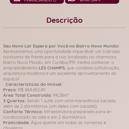
FINANCIAMENTO
WHATSAPP
Descrição
Seu Novo Lar Espera por Você no Bairro Novo Mundo!
Apresentamos uma oportunidade imperdível: um sobrado
novíssimo de frente para a rua, localizado no charmoso
Bairro Novo Mundo, em Curitiba/PR. Venha conhecer o
empreendimento
LES CHAMPS
, que combina sofisticação,
arquitetura moderna e um excelente aproveitamento do
espaço!
Características do Imóvel:
Preço:
R$ 684.652,40
Área Total Construída:
94,28m²
3 Quartos:
Sendo 1 suíte com uma maravilhosa sacada,
além de 2 dormitórios (um deles com sacada).
Conforto Térmico:
Infraestrutura preparada para ar-
condicionado na sala e em 2 dormitórios.
Praticidade:
Água quente em todas as torneiras e
chuveiros.