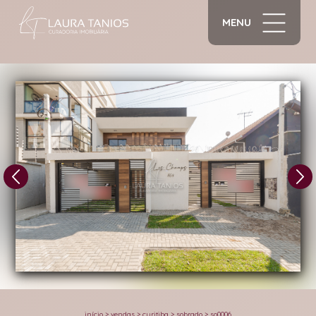
MENU
1/40
início
>
vendas
>
curitiba
>
sobrado
>
so0006