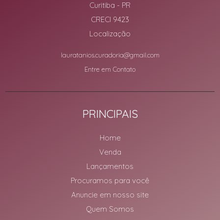
Curitiba
-
PR
CRECI 9423
Localização
lauratanios.curadoria@gmail.com
Entre em Contato
PRINCIPAIS
Home
Venda
Lançamentos
Procuramos para você
Anuncie em nosso site
Quem Somos