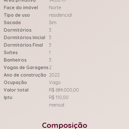
Área privativa
94,00 m²
Face do imóvel
Norte
Tipo de uso
residencial
Sacada
Sim
Dormitórios
3
Dormitórios Inicial
3
Dormitórios Final
3
Suítes
1
Banheiros
3
Vagas de Garagens
2
Ano de construção
2022
Ocupação
Vago
Valor total
R$ 684.000,00
Iptu
R$ 110,00
mensal
Composição