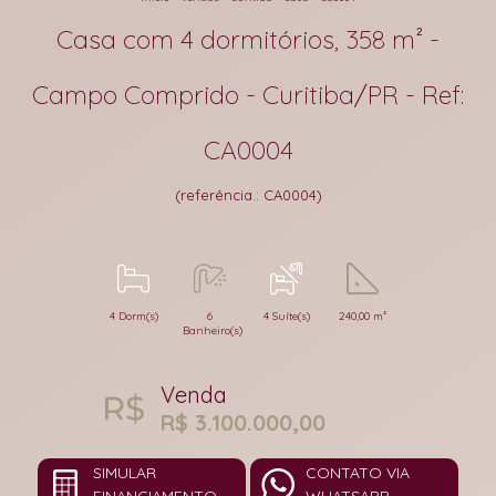
Casa com 4 dormitórios, 358 m² -
Campo Comprido - Curitiba/PR - Ref:
CA0004
(referência.: CA0004)
4 Dorm(s)
6
4 Suíte(s)
240,00 m²
Banheiro(s)
Venda
R$ 3.100.000,00
SIMULAR
CONTATO VIA