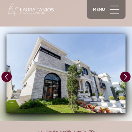
MENU
1/33
início
>
vendas
>
curitiba
>
casa
>
ca0004