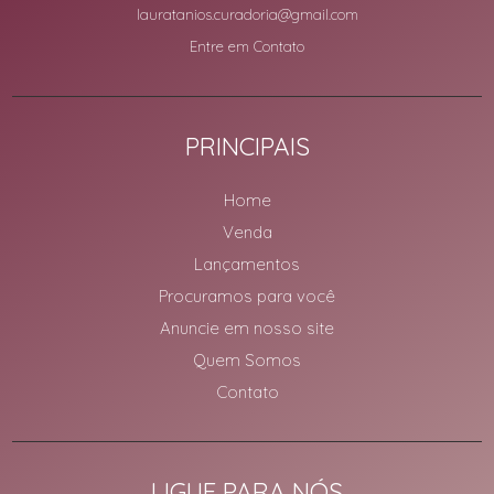
lauratanios.curadoria@gmail.com
Entre em Contato
PRINCIPAIS
Home
Venda
Lançamentos
Procuramos para você
Anuncie em nosso site
Quem Somos
Contato
LIGUE PARA NÓS