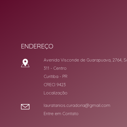
ENDEREÇO
Avenida Visconde de Guarapuava, 2764, S
311
- Centro
Curitiba
-
PR
CRECI 9423
Localização
lauratanios.curadoria@gmail.com
Entre em Contato