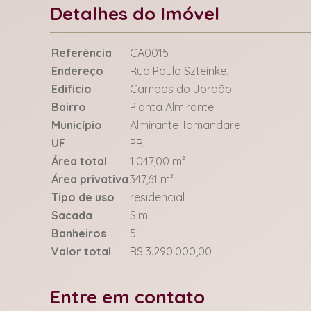
Detalhes do Imóvel
Referência
CA0015
Endereço
Rua Paulo Szteinke,
Edificio
Campos do Jordão
Bairro
Planta Almirante
Município
Almirante Tamandare
UF
PR
Área total
1.047,00 m²
Área privativa
347,61 m²
Tipo de uso
residencial
Sacada
Sim
Banheiros
5
Valor total
R$ 3.290.000,00
Entre em contato