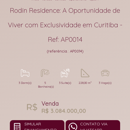
Rodin Residence: A Oportunidade de
Viver com Exclusividade em Curitiba -
Ref: AP0014
(referência.: AP0014)
3 Dorm(s)
5
3 Suíte(s)
228,00 m²
3 Vaga(s)
Banheiro(s)
Venda
R$ 3.084.000,00
SIMULAR
CONTATO VIA