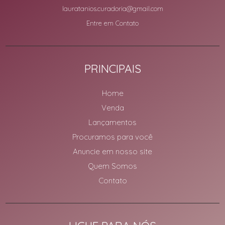
lauratanios.curadoria@gmail.com
Entre em Contato
PRINCIPAIS
Home
Venda
Lançamentos
Procuramos para você
Anuncie em nosso site
Quem Somos
Contato