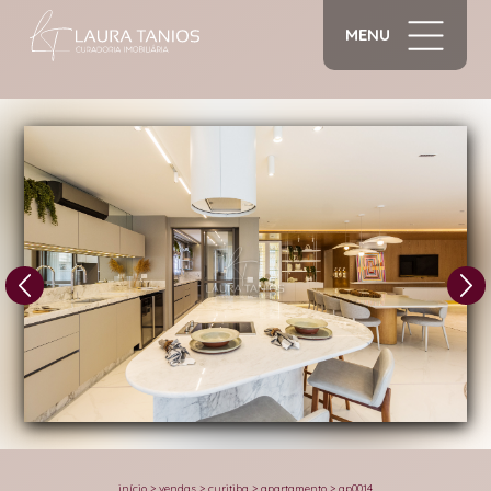
MENU
1/50
início
>
vendas
>
curitiba
>
apartamento
>
ap0014