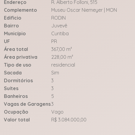
Endereço
R. Alberto Folloni, 515
Complemento
Museu Oscar Niemeyer | MON
Edificio
RODIN
Bairro
Juvevê
Município
Curitiba
UF
PR
Área total
367,00 m²
Área privativa
228,00 m²
Tipo de uso
residencial
Sacada
Sim
Dormitórios
3
Suítes
3
Banheiros
5
Vagas de Garagens
3
Ocupação
Vago
Valor total
R$ 3.084.000,00