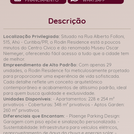
FINANCIAMENTO
WHATSAPP
Descrição
Localização Privilegiada:
Situado na Rua Alberto Folloni,
515, Ahú - Curitiba/PR, o Rodin Residence está a poucos
minutos do Centro Cívico e do renomado Museu Oscar
Niemeyer, oferecendo fácil acesso a tudo que a cidade tem
de melhor.
Empreendimento de Alto Padrão:
Com apenas 29
unidades, o Rodin Residence foi meticulosamente projetado
para proporcionar uma experiência de vida sofisticada.
Cada detalhe reflete um conceito arquitetônico
contemporâneo e acabamentos de altíssimo padrão, ideal
para quem busca qualidade e exclusividade.
Unidades Disponíveis:
- Apartamentos: 228 e 254 m²
privativos - Coberturas: 348 m² privativos - Aptos Garden:
260 m² privativos
Diferenciais que Encantam:
- Plaenge Parking Design:
Garagem com piso epóxi e sinalização personalizada. -
Sustentabilidade: Infraestrutura para veículos elétricos,
reaproveitamento de água da chuva e energia solar. -