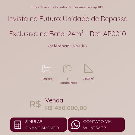
início
>
vendas
>
curitiba
>
apartamento
>
ap0010
Invista no Futuro: Unidade de Repasse
Exclusiva no Batel 24m² - Ref: AP0010
(referência.: AP0010)
1 Dorm(s)
1
24,00 m²
Banheiro(s)
Venda
R$ 450.000,00
SIMULAR
CONTATO VIA
FINANCIAMENTO
WHATSAPP