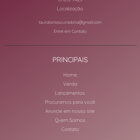
Localização
lauratanios.curadoria@gmail.com
Entre em Contato
PRINCIPAIS
Home
Venda
Lançamentos
Procuramos para você
Anuncie em nosso site
Quem Somos
Contato