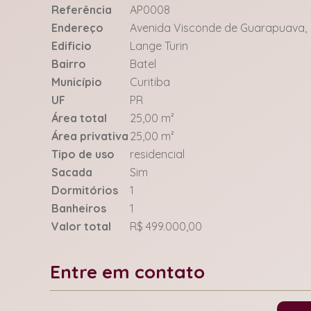
Referência
AP0008
Endereço
Avenida Visconde de Guarapuava,
Edificio
Lange Turin
Bairro
Batel
Município
Curitiba
UF
PR
Área total
25,00 m²
Área privativa
25,00 m²
Tipo de uso
residencial
Sacada
Sim
Dormitórios
1
Banheiros
1
Valor total
R$ 499.000,00
Entre em contato