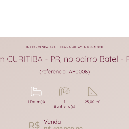
INÍCIO
>
VENDAS
>
CURITIBA
>
APARTAMENTO
>
AP0008
URITIBA - PR, no bairro Batel - 
(referência.: AP0008)
1 Dorm(s)
1
25,00 m²
Banheiro(s)
Venda
R$ 499.000,00