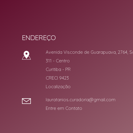
ENDEREÇO
Avenida Visconde de Guarapuava, 2764, S
311
- Centro
Curitiba
-
PR
CRECI 9423
Localização
lauratanios.curadoria@gmail.com
Entre em Contato