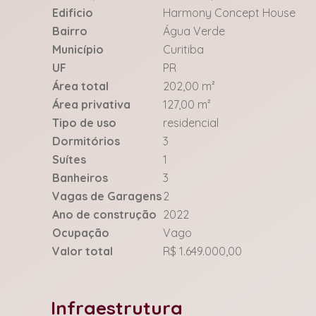
Edificio
Harmony Concept House
Bairro
Água Verde
Município
Curitiba
UF
PR
Área total
202,00 m²
Área privativa
127,00 m²
Tipo de uso
residencial
Dormitórios
3
Suítes
1
Banheiros
3
Vagas de Garagens
2
Ano de construção
2022
Ocupação
Vago
Valor total
R$ 1.649.000,00
Infraestrutura