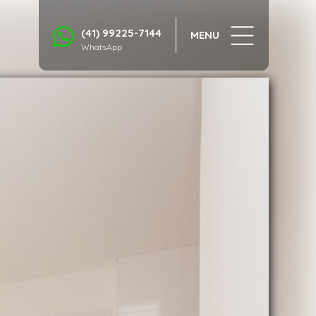
1/37
(41) 99225-7144
MENU
WhatsApp