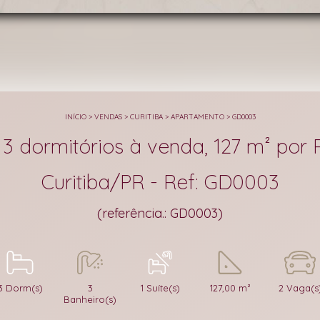
INÍCIO
>
VENDAS
>
CURITIBA
>
APARTAMENTO
>
GD0003
dormitórios à venda, 127 m² por R
Curitiba/PR - Ref: GD0003
(referência.: GD0003)
3 Dorm(s)
3
1 Suíte(s)
127,00 m²
2 Vaga(s
Banheiro(s)