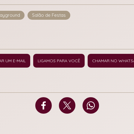
layground
Salão de Festas
AR UM E-MAIL
LIGAMOS PARA VOCÊ
CHAMAR NO WHATS