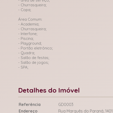
- área de serviço;
- Churrasqueira;
- Copa;
Área Comum:
- Academia;
- Churrasqueira;
- Interfone;
- Piscina;
- Playground;
- Portão eletrônico;
- Quadra;
- Salão de festas;
- Salão de jogos;
- SPA;
Detalhes do Imóvel
Referência
GD0003
Endereço
Rua Marquês do Paraná, 1401