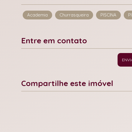
Academia
Churrasqueira
PISCINA
P
Entre em contato
ENVI
Compartilhe este imóvel
Facebook
X
Whatsapp