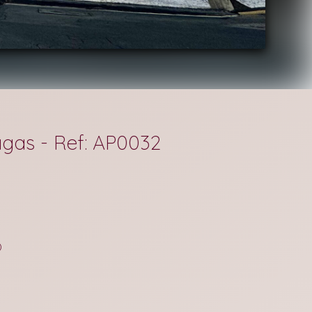
agas - Ref: AP0032
)