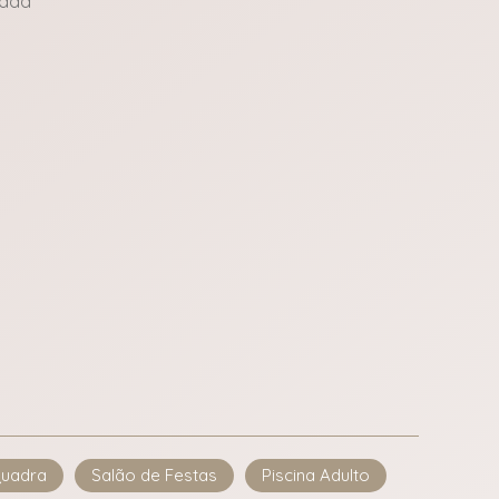
gada
uadra
Salão de Festas
Piscina Adulto