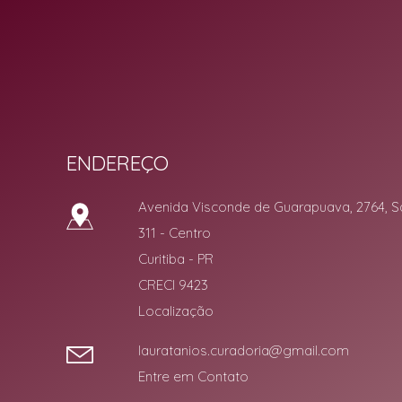
Laura Tanios Curadoria Imobiliária
ENDEREÇO
Avenida Visconde de Guarapuava, 2764, S
311
- Centro
Curitiba
-
PR
CRECI 9423
Localização
lauratanios.curadoria@gmail.com
Entre em Contato