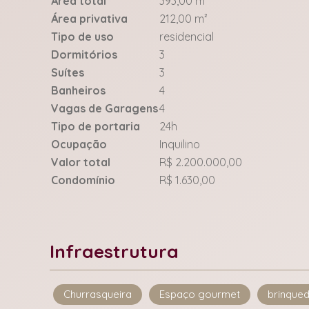
Área total
393,00 m²
Área privativa
212,00 m²
Tipo de uso
residencial
Dormitórios
3
Suítes
3
Banheiros
4
Vagas de Garagens
4
Tipo de portaria
24h
Ocupação
Inquilino
Valor total
R$ 2.200.000,00
Condomínio
R$ 1.630,00
Infraestrutura
Churrasqueira
Espaço gourmet
brinque