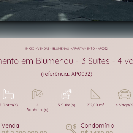
INÍCIO
>
VENDAS
>
BLUMENAU
>
APARTAMENTO
>
AP0032
ento em Blumenau - 3 Suítes - 4 v
(referência.: AP0032)
3 Dorm(s)
4
3 Suíte(s)
212,00 m²
4 Vaga(s
Banheiro(s)
Venda
Condomínio
R$ 2.200.000,00
R$ 1.630,00