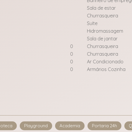
Banheiro de empre
Sala de estar
Churrasqueira
Suíte
Hidromassagem
Sala de jantar
0
Churrasqueira
0
Churrasqueira
0
Ar Condicionado
0
Armários Cozinha
doteca
Playground
Academia
Portaria 24h
Q