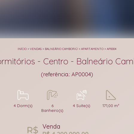
INÍCIO
>
VENDAS
>
BALNEÁRIO CAMBORIÚ
>
APARTAMENTO
>
AP0004
mitórios - Centro - Balneário Cam
(referência.: AP0004)
4 Dorm(s)
6
4 Suíte(s)
171,00 m²
Banheiro(s)
Venda
R$ 4.200.000,00