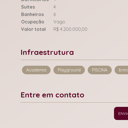
Suítes
4
Banheiros
6
Ocupação
Vago
Valor total
R$ 4.200.000,00
Infraestrutura
Academia
Playground
PISCINA
brin
Entre em contato
ENVI