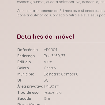
espaço gourmet, quadra poliesportiva, academia, lan 
Com altura imponente de 211 metros e 61 andares, o 
ícone arquitetônico. Conheça o Vitra e eleve seus p
Detalhes do Imóvel
Referência
AP0004
Endereço
Rua 3450, 37
Edificio
Vitra
Bairro
Centro
Município
Balneário Camboriú
UF
SC
Área privativa
171,00 m²
Tipo de uso
residencial
Sacada
Sim
Dormitórios
4