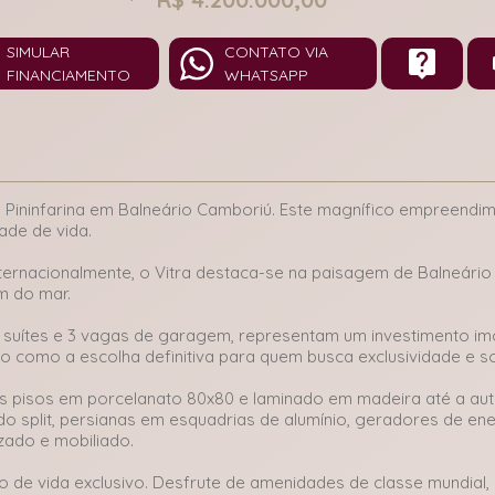
SIMULAR
CONTATO VIA
FINANCIAMENTO
WHATSAPP
by Pininfarina em Balneário Camboriú. Este magnífico empreend
dade de vida.
ternacionalmente, o Vitra destaca-se na paisagem de Balneário
0m do mar.
suítes e 3 vagas de garagem, representam um investimento imobi
o como a escolha definitiva para quem busca exclusividade e so
s pisos em porcelanato 80x80 e laminado em madeira até a auto
ado split, persianas em esquadrias de alumínio, geradores de en
izado e mobiliado.
 de vida exclusivo. Desfrute de amenidades de classe mundial, co