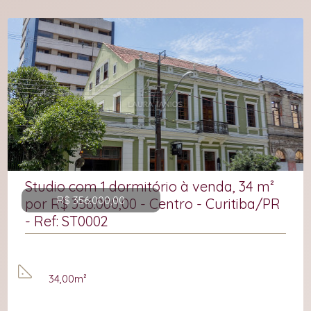
Studio com 1 dormitório à venda, 34 m²
R$ 356.000,00
por R$ 356.000,00 - Centro - Curitiba/PR
- Ref: ST0002
34,00m²