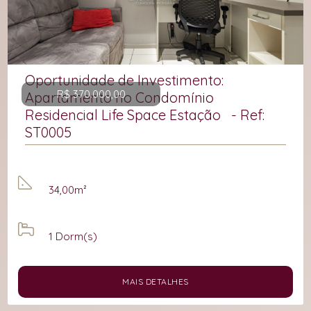
Oportunidade de Investimento:
R$ 370.000,00
Apartamento no Condomínio
Residencial Life Space Estação - Ref:
ST0005
34,00m²
1
Dorm(s)
MAIS DETALHES