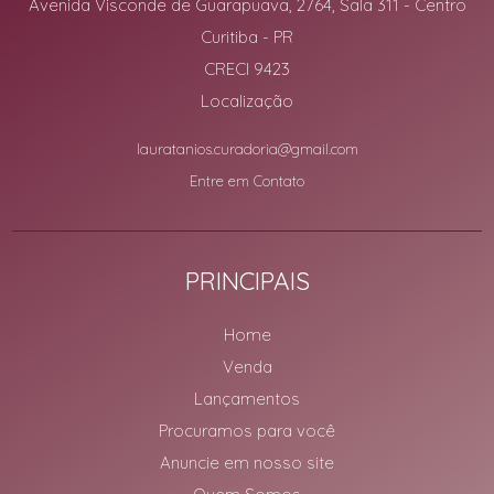
Avenida Visconde de Guarapuava, 2764, Sala 311
- Centro
Curitiba
-
PR
CRECI 9423
Localização
lauratanios.curadoria@gmail.com
Entre em Contato
PRINCIPAIS
Home
Venda
Lançamentos
Procuramos para você
Anuncie em nosso site