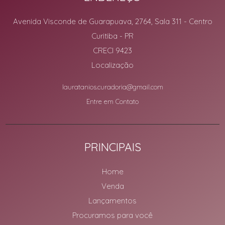
Avenida Visconde de Guarapuava, 2764, Sala 311
- Centro
Curitiba
-
PR
CRECI 9423
Localização
lauratanios.curadoria@gmail.com
Entre em Contato
PRINCIPAIS
Home
Venda
Lançamentos
Procuramos para você