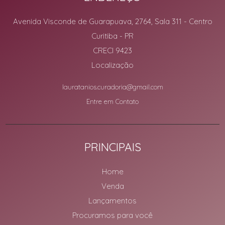
Avenida Visconde de Guarapuava, 2764, Sala 311
- Centro
Curitiba
-
PR
CRECI 9423
Localização
lauratanios.curadoria@gmail.com
Entre em Contato
PRINCIPAIS
Home
Venda
Lançamentos
Procuramos para você